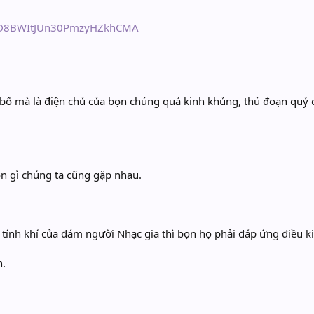
UCD8BWItJUn30PmzyHZkhCMA
ố mà là điện chủ của bọn chúng quá kinh khủng, thủ đoạn quỷ dị,
n gì chúng ta cũng gặp nhau.
tính khí của đám người Nhạc gia thì bọn họ phải đáp ứng điều kiệ
h.