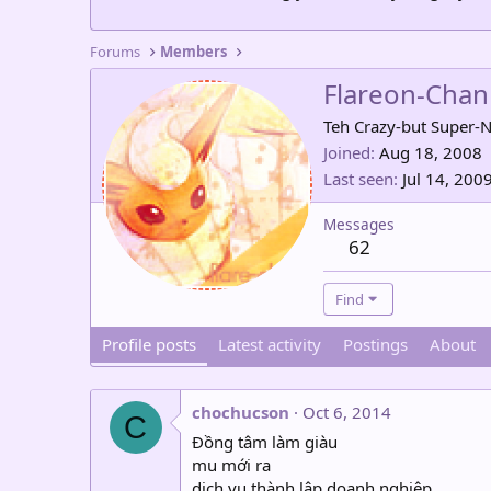
Forums
Members
Flareon-Chan
Teh Crazy-but Super-N
Joined
Aug 18, 2008
Last seen
Jul 14, 200
Messages
62
Find
Profile posts
Latest activity
Postings
About
chochucson
Oct 6, 2014
C
Đồng tâm làm giàu
mu mới ra
dịch vụ thành lập doanh nghiệp