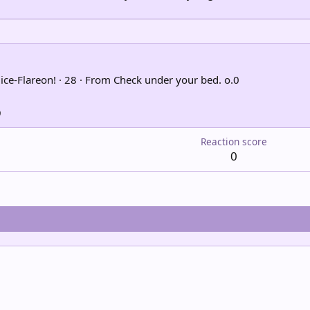
ice-Flareon!
·
28
·
From
Check under your bed. o.0
9
Reaction score
0