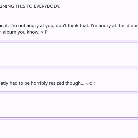
LAINING THIS TO EVERYBODY.
g it. I'm not angry at you, don't think that. I'm angry at the idioti
 an album you know. <:P
ly had to be horribly resized though... -.-;;;;