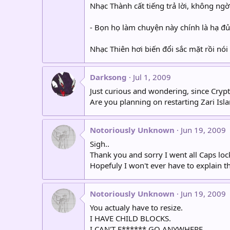
Nhạc Thành cất tiếng trả lời, không ngờ
- Bọn họ làm chuyện này chính là hạ đủ
Nhạc Thiên hơi biến đổi sắc mặt rồi nói
Darksong
Jul 1, 2009
Just curious and wondering, since Crypti
Are you planning on restarting Zari Isl
Notoriously Unknown
Jun 19, 2009
Sigh..
Thank you and sorry I went all Caps loc
Hopefuly I won't ever have to explain th
Notoriously Unknown
Jun 19, 2009
You actualy have to resize.
I HAVE CHILD BLOCKS.
I CAN'T F****** GO ANYWHERE.