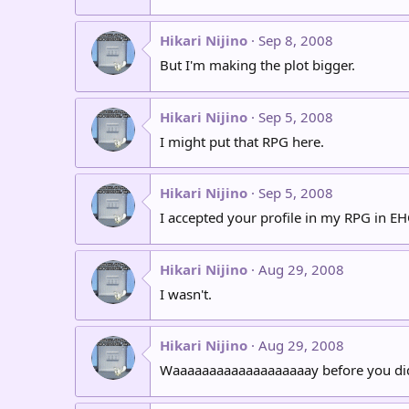
Hikari Nijino
Sep 8, 2008
But I'm making the plot bigger.
Hikari Nijino
Sep 5, 2008
I might put that RPG here.
Hikari Nijino
Sep 5, 2008
I accepted your profile in my RPG in EH
Hikari Nijino
Aug 29, 2008
I wasn't.
Hikari Nijino
Aug 29, 2008
Waaaaaaaaaaaaaaaaaaay before you di