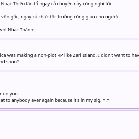
 Nhạc Thiên lão tổ ngay cả chuyện này cũng nghĩ tới.
 vốn gốc, ngay cả chức tộc trưởng cũng giao cho ngươi.
 với Nhạc Thành:
ca was making a non-plot RP like Zari Island, I didn't want to ha
and soon?
k on you.
at to anybody ever again because it's in my sig. ^.^