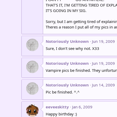
THAT'S IT, I'M GETTING TIRED OF EXP
IT'S GOING IN MY SIG.
Sorry, but I am getting tired of explainin
Theres a reason I put all of my pics in
Notoriously Unknown
Jun 19, 2009
Sure, I don't see why not. X33
Notoriously Unknown
Jun 19, 2009
Vampire pics be finished. They unfortunat
Notoriously Unknown
Jun 14, 2009
Pic be finished. ^.^
eeveeskitty
Jan 6, 2009
Happy birthday :)