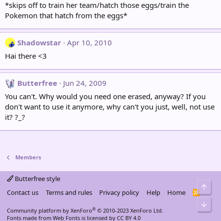
*skips off to train her team/hatch those eggs/train the
Pokemon that hatch from the eggs*
Shadowstar
Apr 10, 2010
Hai there <3
Butterfree
Jun 24, 2009
You can't. Why would you need one erased, anyway? If you
don't want to use it anymore, why can't you just, well, not use
it? ?_?
Members
Butterfree style
Top
Contact us
Terms and rules
Privacy policy
Help
Home
R
S
Bot
S
®
Community platform by XenForo
© 2010-2023 XenForo Ltd.
Fonts made from
Web Fonts
is licensed by CC BY 4.0