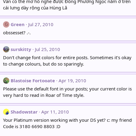
Vẫn có thể mơ hồ nghe được Đông Phương Ngọc nằm ở trên
cái lưng dày rộng của Hùng Lâ
Green
Jul 27, 2010
G
obssesset? .-.
surskitty
Jul 25, 2010
Don't change font colors for entire posts. Sometimes it's okay
to change colours, but do so sparingly.
Blastoise Fortooate
Apr 19, 2010
Please use the default font in your posts; your current color is
very hard to read in Roar of Time style.
Shadowstar
Apr 11, 2010
Your Platinum version working with your DS yet? c: my friend
Code is 3180 6690 8803 :D